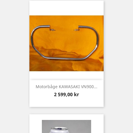
Motorbåge KAWASAKI VN900...
Pris
2 599,00 kr