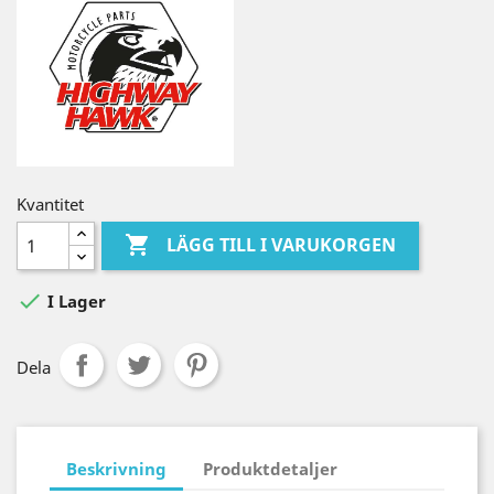
Kvantitet

LÄGG TILL I VARUKORGEN

I Lager
Dela
Beskrivning
Produktdetaljer