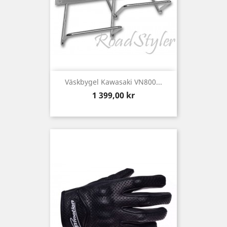
Väskbygel Kawasaki VN800...
Pris
1 399,00 kr