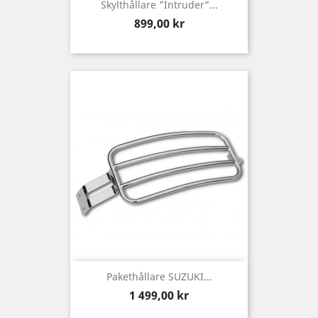
Skylthållare "Intruder"...
Pris
899,00 kr
Pakethållare SUZUKI...
Pris
1 499,00 kr