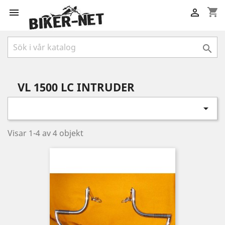
shopping_cart



VL 1500 LC INTRUDER

Visar 1-4 av 4 objekt