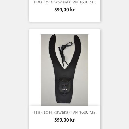
Tankläder Kawasaki VN 1600 MS
Pris
599,00 kr
Tankläder Kawasaki VN 1600 MS
Pris
599,00 kr