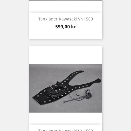
Tankläder Kawasaki VN1500
Pris
599,00 kr
Tankläder Kawasaki VN1500