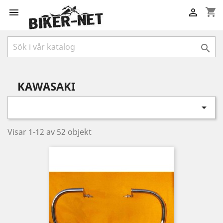
shopping_cart



KAWASAKI

Visar 1-12 av 52 objekt