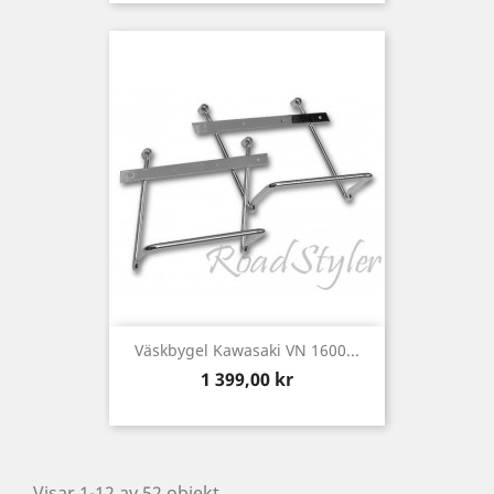
Väskbygel Kawasaki VN 1600...
Pris
1 399,00 kr
Visar 1-12 av 52 objekt