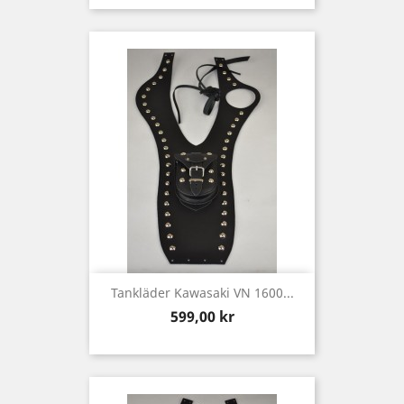
Tankläder Kawasaki VN 1600...
Pris
599,00 kr