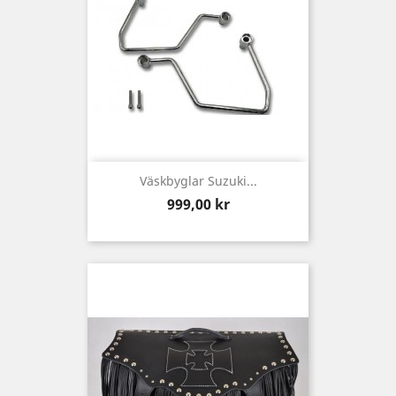
Väskbyglar Suzuki...
Pris
999,00 kr