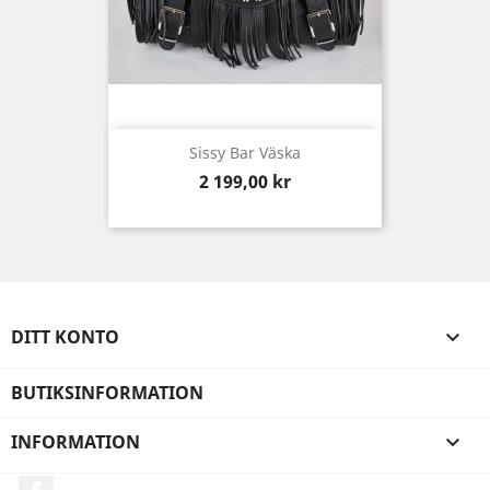
Sissy Bar Väska
Pris
2 199,00 kr
DITT KONTO

BUTIKSINFORMATION
INFORMATION

Facebook