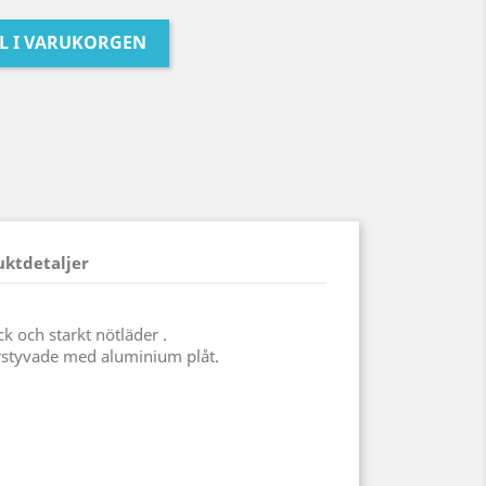
LL I VARUKORGEN
uktdetaljer
ck och starkt nötläder .
örstyvade med aluminium plåt.