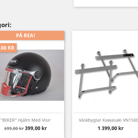
ori:
PÅ REA!
,00 KR
Snabbvy
Snabbvy


"BIKER" Hjälm Med Visir
Väskbyglar Kawasaki VN1500.
Baspris
Pris
Pris
399,00 kr
1 399,00 kr
699,00 kr