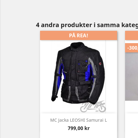
4 andra produkter i samma kateg
PÅ REA!
-300
Snabbvy

MC Jacka LEOSHI Samurai L
Pris
799,00 kr