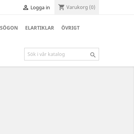
shopping_cart

Varukorg
(0)
Logga in
ASÖGON
ELARTIKLAR
ÖVRIGT
