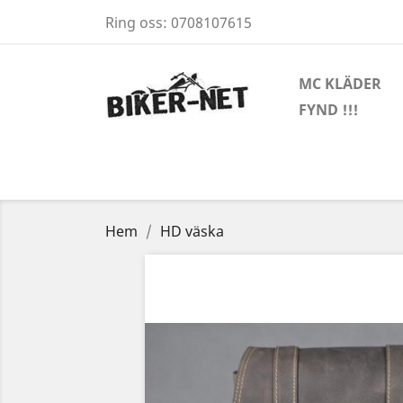
Ring oss:
0708107615
MC KLÄDER
FYND !!!
Hem
HD väska