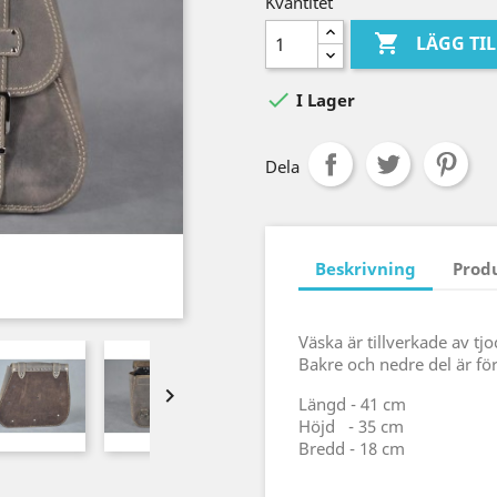
Kvantitet

LÄGG TI

I Lager
Dela
Beskrivning
Prod
Väska är tillverkade av tjo
Bakre och nedre del är f

Längd - 41 cm
Höjd - 35 cm
Bredd - 18 cm