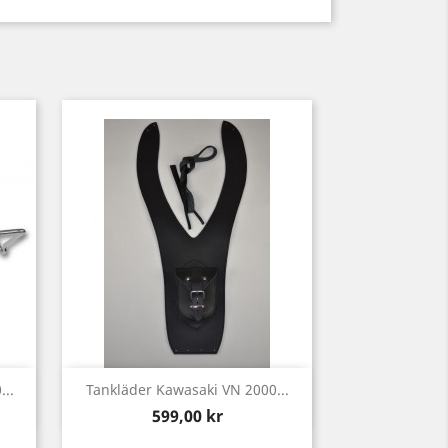
Snabbvy

..
Tankläder Kawasaki VN 2000...
Pris
599,00 kr